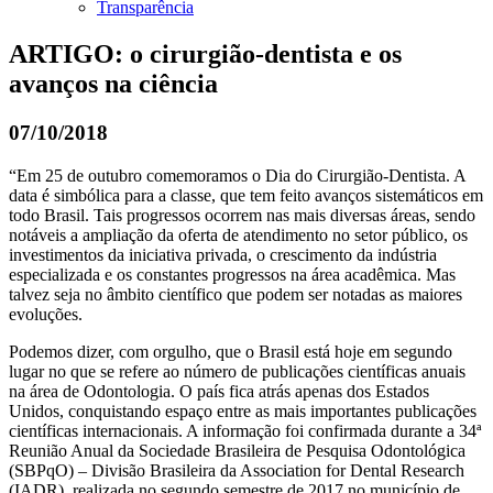
Transparência
ARTIGO: o cirurgião-dentista e os
avanços na ciência
07/10/2018
“Em 25 de outubro comemoramos o Dia do Cirurgião-Dentista. A
data é simbólica para a classe, que tem feito avanços sistemáticos em
todo Brasil. Tais progressos ocorrem nas mais diversas áreas, sendo
notáveis a ampliação da oferta de atendimento no setor público, os
investimentos da iniciativa privada, o crescimento da indústria
especializada e os constantes progressos na área acadêmica. Mas
talvez seja no âmbito científico que podem ser notadas as maiores
evoluções.
Podemos dizer, com orgulho, que o Brasil está hoje em segundo
lugar no que se refere ao número de publicações científicas anuais
na área de Odontologia. O país fica atrás apenas dos Estados
Unidos, conquistando espaço entre as mais importantes publicações
científicas internacionais. A informação foi confirmada durante a 34ª
Reunião Anual da Sociedade Brasileira de Pesquisa Odontológica
(SBPqO) – Divisão Brasileira da Association for Dental Research
(IADR), realizada no segundo semestre de 2017 no município de