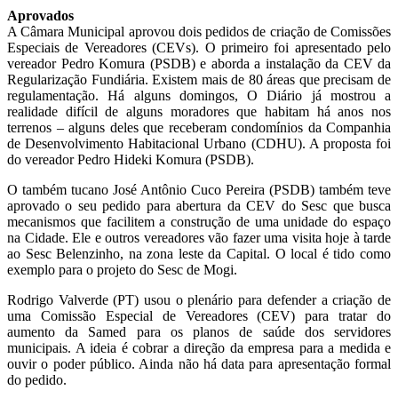
Aprovados
A Câmara Municipal aprovou dois pedidos de criação de Comissões
Especiais de Vereadores (CEVs). O primeiro foi apresentado pelo
vereador Pedro Komura (PSDB) e aborda a instalação da CEV da
Regularização Fundiária. Existem mais de 80 áreas que precisam de
regulamentação. Há alguns domingos, O Diário já mostrou a
realidade difícil de alguns moradores que habitam há anos nos
terrenos – alguns deles que receberam condomínios da Companhia
de Desenvolvimento Habitacional Urbano (CDHU). A proposta foi
do vereador Pedro Hideki Komura (PSDB).
O também tucano José Antônio Cuco Pereira (PSDB) também teve
aprovado o seu pedido para abertura da CEV do Sesc que busca
mecanismos que facilitem a construção de uma unidade do espaço
na Cidade. Ele e outros vereadores vão fazer uma visita hoje à tarde
ao Sesc Belenzinho, na zona leste da Capital. O local é tido como
exemplo para o projeto do Sesc de Mogi.
Rodrigo Valverde (PT) usou o plenário para defender a criação de
uma Comissão Especial de Vereadores (CEV) para tratar do
aumento da Samed para os planos de saúde dos servidores
municipais. A ideia é cobrar a direção da empresa para a medida e
ouvir o poder público. Ainda não há data para apresentação formal
do pedido.