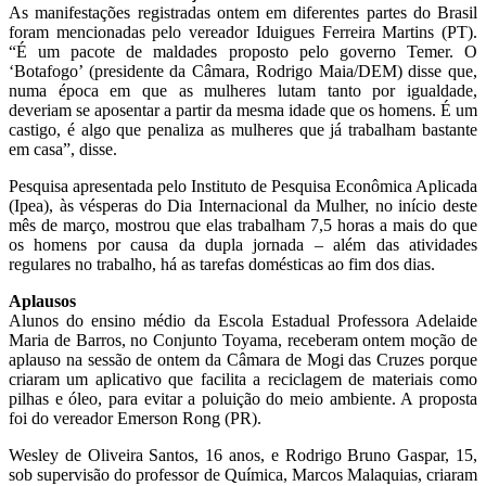
As manifestações registradas ontem em diferentes partes do Brasil
foram mencionadas pelo vereador Iduigues Ferreira Martins (PT).
“É um pacote de maldades proposto pelo governo Temer. O
‘Botafogo’ (presidente da Câmara, Rodrigo Maia/DEM) disse que,
numa época em que as mulheres lutam tanto por igualdade,
deveriam se aposentar a partir da mesma idade que os homens. É um
castigo, é algo que penaliza as mulheres que já trabalham bastante
em casa”, disse.
Pesquisa apresentada pelo Instituto de Pesquisa Econômica Aplicada
(Ipea), às vésperas do Dia Internacional da Mulher, no início deste
mês de março, mostrou que elas trabalham 7,5 horas a mais do que
os homens por causa da dupla jornada – além das atividades
regulares no trabalho, há as tarefas domésticas ao fim dos dias.
Aplausos
Alunos do ensino médio da Escola Estadual Professora Adelaide
Maria de Barros, no Conjunto Toyama, receberam ontem moção de
aplauso na sessão de ontem da Câmara de Mogi das Cruzes porque
criaram um aplicativo que facilita a reciclagem de materiais como
pilhas e óleo, para evitar a poluição do meio ambiente. A proposta
foi do vereador Emerson Rong (PR).
Wesley de Oliveira Santos, 16 anos, e Rodrigo Bruno Gaspar, 15,
sob supervisão do professor de Química, Marcos Malaquias, criaram