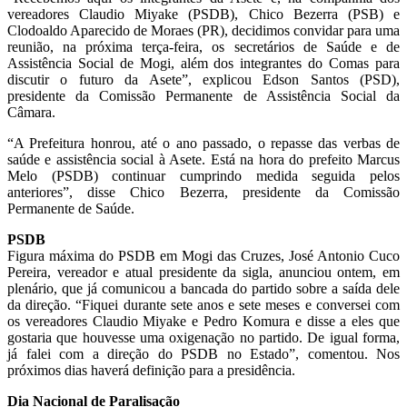
vereadores Claudio Miyake (PSDB), Chico Bezerra (PSB) e
Clodoaldo Aparecido de Moraes (PR), decidimos convidar para uma
reunião, na próxima terça-feira, os secretários de Saúde e de
Assistência Social de Mogi, além dos integrantes do Comas para
discutir o futuro da Asete”, explicou Edson Santos (PSD),
presidente da Comissão Permanente de Assistência Social da
Câmara.
“A Prefeitura honrou, até o ano passado, o repasse das verbas de
saúde e assistência social à Asete. Está na hora do prefeito Marcus
Melo (PSDB) continuar cumprindo medida seguida pelos
anteriores”, disse Chico Bezerra, presidente da Comissão
Permanente de Saúde.
PSDB
Figura máxima do PSDB em Mogi das Cruzes, José Antonio Cuco
Pereira, vereador e atual presidente da sigla, anunciou ontem, em
plenário, que já comunicou a bancada do partido sobre a saída dele
da direção. “Fiquei durante sete anos e sete meses e conversei com
os vereadores Claudio Miyake e Pedro Komura e disse a eles que
gostaria que houvesse uma oxigenação no partido. De igual forma,
já falei com a direção do PSDB no Estado”, comentou. Nos
próximos dias haverá definição para a presidência.
Dia Nacional de Paralisação