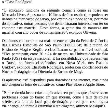
o “Casa Ecológica”.
“
O aplicativo funciona da seguinte forma: é como se fosse um
Mercado Livre. A pessoa tem 10 litros de óleo usado (que podem ser
usados na fabricação de sabão, por exemplo) e pode achar, por meio
do aplicativo, outras pessoas, que demonstraram interesse, em ter ou
comprar este material. Desta forma, a gente tira da natureza um
material com alto poder de contaminação”, explicou Oliveira.
Os alunos concorreram na mais recente edição da Feira de Ciências
das Escolas Estaduais de São Paulo (FeCCESP) da diretoria de
Ensino de Mogi e Região e classificaram-se para o nível estadual.
“Eles participam, entre 20 e 24 de março, na Universidade de São
Paulo (USP) da etapa nacional. E há possibilidade que representem
o Brasil, se forem classificados, em Nova York, nos Estados
Unidos”, explicou Elizabeth Rodrigues, professora coordenadora do
Núcleo Pedagógico da Diretoria de Ensino de Mogi.
O aplicativo está disponível para downloads na internet, mas ainda
não chegou às lojas de aplicativos, como Play Store e Apple Store.
“
Para estimulá-los a criar o aplicativo, eu propus que observassem
problemas locais do bairro em que moram, como a falta de coleta
seletiva e a falta de local para destinação correta para resíduos na
vizinhança, de forma a estimular a reciclagem”, afirmou Malaquias.