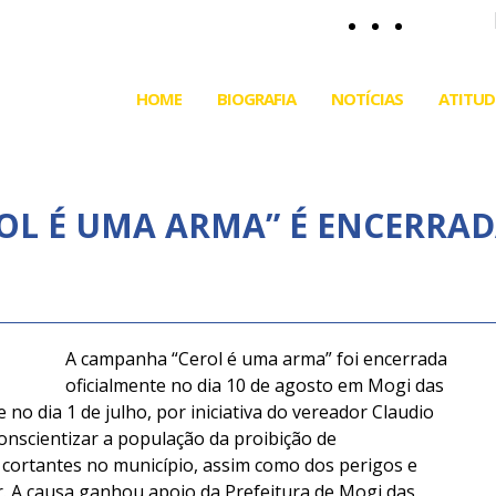
HOME
BIOGRAFIA
NOTÍCIAS
ATITUD
OL É UMA ARMA” É ENCERRA
A campanha “Cerol é uma arma” foi encerrada
oficialmente no dia 10 de agosto em Mogi das
e no dia 1 de julho, por iniciativa do vereador Claudio
onscientizar a população da proibição de
s cortantes no município, assim como dos perigos e
. A causa ganhou apoio da Prefeitura de Mogi das