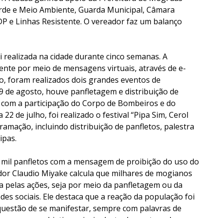
erde e Meio Ambiente, Guarda Municipal, Câmara
P e Linhas Resistente. O vereador faz um balanço
 realizada na cidade durante cinco semanas. A
mente por meio de mensagens virtuais, através de e-
sso, foram realizados dois grandes eventos de
 9 de agosto, houve panfletagem e distribuição de
, com a participação do Corpo de Bombeiros e do
2 de julho, foi realizado o festival “Pipa Sim, Cerol
mação, incluindo distribuição de panfletos, palestra
ipas.
5 mil panfletos com a mensagem de proibição do uso do
ador Claudio Miyake calcula que milhares de mogianos
 pelas ações, seja por meio da panfletagem ou da
es sociais. Ele destaca que a reação da população foi
 questão de se manifestar, sempre com palavras de