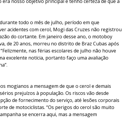
o era nosso objetivo principal e tenho certeza de que a
 durante todo o mês de julho, período em que
er acidentes com cerol, Mogi das Cruzes não registrou
azão do cortante. Em janeiro desse ano, o motoboy
lva, de 20 anos, morreu no distrito de Braz Cubas após
 “Felizmente, nas férias escolares de julho não houve
ma excelente notícia, portanto faço uma avaliação
ha”.
aos mogianos a mensagem de que o cerol e demais
sérios prejuízos à população. Os riscos vão desde
upção de fornecimento do serviço, até lesões corporais
rte de motociclistas. “Os perigos do cerol são muito
A campanha se encerra aqui, mas a mensagem