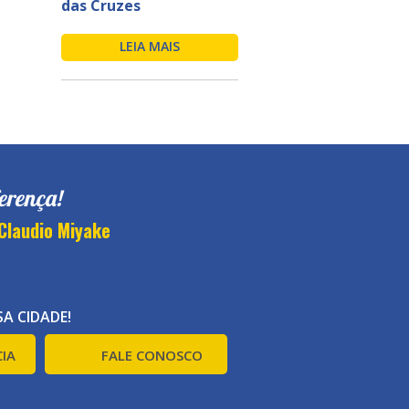
das Cruzes
LEIA MAIS
erença!
Claudio Miyake
A CIDADE!
IA
FALE CONOSCO