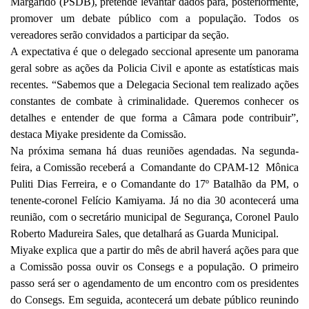
Margarido (PSDB), pretende levantar dados para, posteriormente,
promover um debate público com a população. Todos os
vereadores serão convidados a participar da seção.
A expectativa é que o delegado seccional apresente um panorama
geral sobre as ações da Policia Civil e aponte as estatísticas mais
recentes. “Sabemos que a Delegacia Secional tem realizado ações
constantes de combate à criminalidade. Queremos conhecer os
detalhes e entender de que forma a Câmara pode contribuir”,
destaca Miyake presidente da Comissão.
Na próxima semana há duas reuniões agendadas. Na segunda-
feira, a Comissão receberá a Comandante do CPAM-12 Mônica
Puliti Dias Ferreira, e o Comandante do 17º Batalhão da PM, o
tenente-coronel Felício Kamiyama. Já no dia 30 acontecerá uma
reunião, com o secretário municipal de Segurança, Coronel Paulo
Roberto Madureira Sales, que detalhará as Guarda Municipal.
Miyake explica que a partir do mês de abril haverá ações para que
a Comissão possa ouvir os Consegs e a população. O primeiro
passo será ser o agendamento de um encontro com os presidentes
do Consegs. Em seguida, acontecerá um debate público reunindo