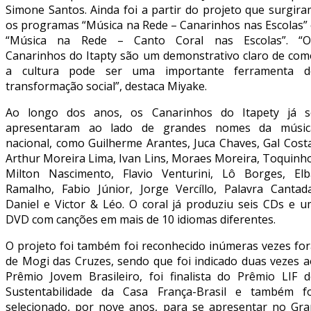
Simone Santos. Ainda foi a partir do projeto que surgir
os programas “Música na Rede – Canarinhos nas Escolas” 
“Música na Rede – Canto Coral nas Escolas”. “O
Canarinhos do Itapty são um demonstrativo claro de com
a cultura pode ser uma importante ferramenta d
transformação social”, destaca Miyake.
Ao longo dos anos, os Canarinhos do Itapety já s
apresentaram ao lado de grandes nomes da músic
nacional, como Guilherme Arantes, Juca Chaves, Gal Cost
Arthur Moreira Lima, Ivan Lins, Moraes Moreira, Toquinh
Milton Nascimento, Flavio Venturini, Lô Borges, Elb
Ramalho, Fabio Júnior, Jorge Vercíllo, Palavra Cantada
Daniel e Victor & Léo. O coral já produziu seis CDs e u
DVD com canções em mais de 10 idiomas diferentes.
O projeto foi também foi reconhecido inúmeras vezes for
de Mogi das Cruzes, sendo que foi indicado duas vezes a
Prêmio Jovem Brasileiro, foi finalista do Prêmio LIF d
Sustentabilidade da Casa França-Brasil e também fo
selecionado, por nove anos, para se apresentar no Gra