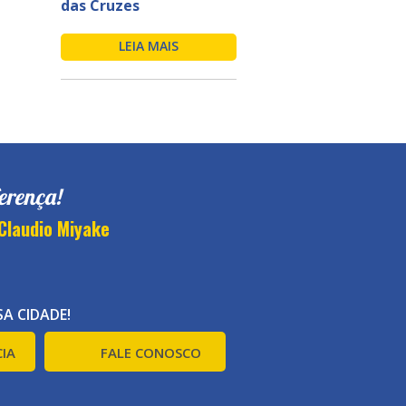
das Cruzes
LEIA MAIS
erença!
Claudio Miyake
A CIDADE!
IA
FALE CONOSCO