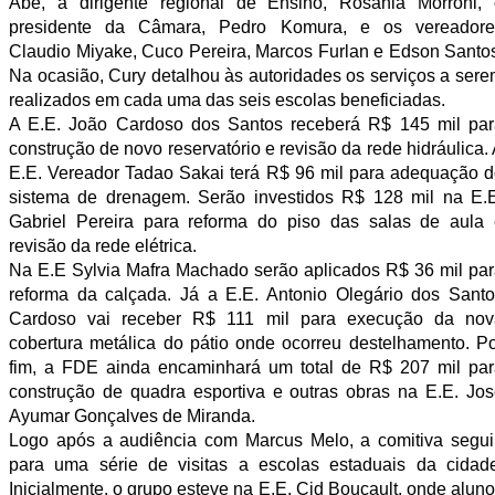
Abe, a dirigente regional de Ensino, Rosania Morroni, 
presidente da Câmara, Pedro Komura, e os vereadore
Claudio Miyake, Cuco Pereira, Marcos Furlan e Edson Santo
Na ocasião, Cury detalhou às autoridades os serviços a ser
realizados em cada uma das seis escolas beneficiadas.
A E.E. João Cardoso dos Santos receberá R$ 145 mil par
construção de novo reservatório e revisão da rede hidráulica.
E.E. Vereador Tadao Sakai terá R$ 96 mil para adequação 
sistema de drenagem. Serão investidos R$ 128 mil na E.E
Gabriel Pereira para reforma do piso das salas de aula 
revisão da rede elétrica.
Na E.E Sylvia Mafra Machado serão aplicados R$ 36 mil pa
reforma da calçada. Já a E.E. Antonio Olegário dos Sant
Cardoso vai receber R$ 111 mil para execução da nov
cobertura metálica do pátio onde ocorreu destelhamento. P
fim, a FDE ainda encaminhará um total de R$ 207 mil par
construção de quadra esportiva e outras obras na E.E.
Jos
Ayumar Gonçalves de Miranda.
Logo após a audiência com Marcus Melo, a comitiva segui
para uma série de visitas a escolas estaduais da cidade
Inicialmente, o grupo esteve na
E.E. Cid Boucault, onde alun