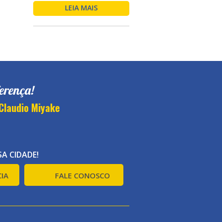
LEIA MAIS
erença!
Claudio Miyake
A CIDADE!
IA
FALE CONOSCO