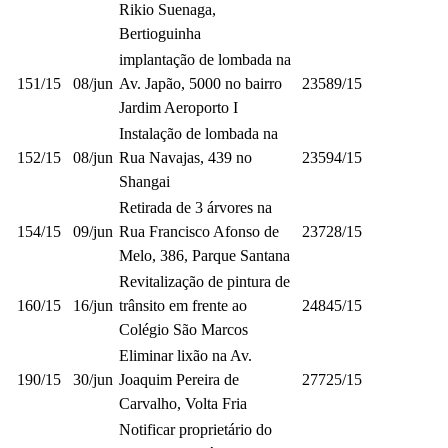
Rikio Suenaga,
Bertioguinha
implantação de lombada na
151/15
08/jun
Av. Japão, 5000 no bairro
23589/15
Jardim Aeroporto I
Instalação de lombada na
152/15
08/jun
Rua Navajas, 439 no
23594/15
Shangai
Retirada de 3 árvores na
154/15
09/jun
Rua Francisco Afonso de
23728/15
Melo, 386, Parque Santana
Revitalização de pintura de
160/15
16/jun
trânsito em frente ao
24845/15
Colégio São Marcos
Eliminar lixão na Av.
190/15
30/jun
Joaquim Pereira de
27725/15
Carvalho, Volta Fria
Notificar proprietário do