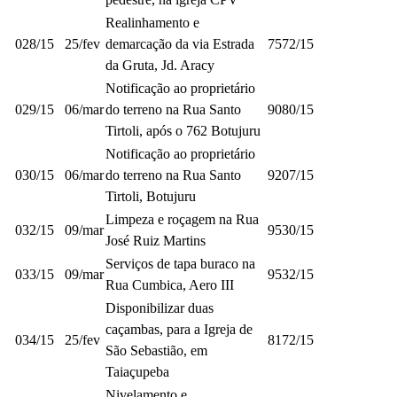
Realinhamento e
028/15
25/fev
demarcação da via Estrada
7572/15
da Gruta, Jd. Aracy
Notificação ao proprietário
029/15
06/mar
do terreno na Rua Santo
9080/15
Tirtoli, após o 762 Botujuru
Notificação ao proprietário
030/15
06/mar
do terreno na Rua Santo
9207/15
Tirtoli, Botujuru
Limpeza e roçagem na Rua
032/15
09/mar
9530/15
José Ruiz Martins
Serviços de tapa buraco na
033/15
09/mar
9532/15
Rua Cumbica, Aero III
Disponibilizar duas
caçambas, para a Igreja de
034/15
25/fev
8172/15
São Sebastião, em
Taiaçupeba
Nivelamento e