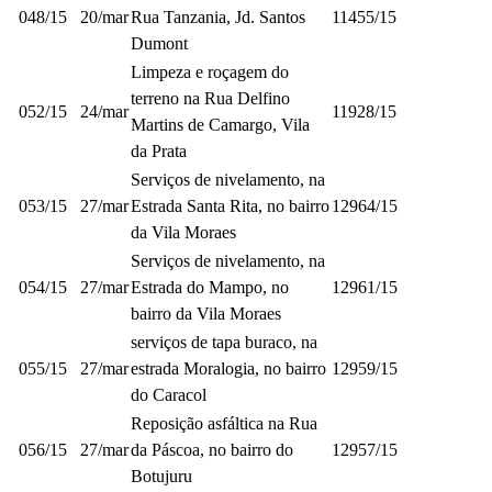
048/15
20/mar
Rua Tanzania, Jd. Santos
11455/15
Dumont
Limpeza e roçagem do
terreno na Rua Delfino
052/15
24/mar
11928/15
Martins de Camargo, Vila
da Prata
Serviços de nivelamento, na
053/15
27/mar
Estrada Santa Rita, no bairro
12964/15
da Vila Moraes
Serviços de nivelamento, na
054/15
27/mar
Estrada do Mampo, no
12961/15
bairro da Vila Moraes
serviços de tapa buraco, na
055/15
27/mar
estrada Moralogia, no bairro
12959/15
do Caracol
Reposição asfáltica na Rua
056/15
27/mar
da Páscoa, no bairro do
12957/15
Botujuru