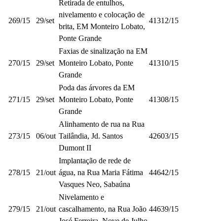
Retirada de entulhos,
nivelamento e colocação de
269/15
29/set
41312/15
brita, EM Monteiro Lobato,
Ponte Grande
Faxias de sinalização na EM
270/15
29/set
Monteiro Lobato, Ponte
41310/15
Grande
Poda das árvores da EM
271/15
29/set
Monteiro Lobato, Ponte
41308/15
Grande
Alinhamento de rua na Rua
273/15
06/out
Tailândia, Jd. Santos
42603/15
Dumont II
Implantação de rede de
278/15
21/out
água, na Rua Maria Fátima
44642/15
Vasques Neo, Sabaúna
Nivelamento e
279/15
21/out
cascalhamento, na Rua João
44639/15
José Ferreira, Nove de Julho