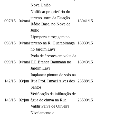
Nova União
Nofificar proprietário do
terreno torre da Estação
097/15
04/mai
18041/15
Rádio Base, no Nove de
Julho
Lipmpeza e roçagem no
098/15
04/mai
terreno na R. Guarapiranga
18039/15
no Jardim Layr
Poda de árvores em volta da
099/15
04/mai
E.E.Branca Baumann no
18043/15
Jardim Layr
Implantar pintura de solo na
142/15
03/jun
Rua Prof. Ismael Alves dos
23588/15
Santos
Verificação da infiltração de
143/15
02/jun
água de chuva na Rua
23590/15
Valdir Paiva de Oliveira
Nivelamento e