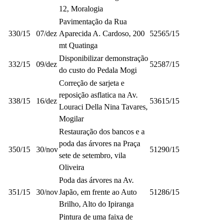
12, Moralogia
Pavimentação da Rua
330/15
07/dez
Aparecida A. Cardoso, 200
52565/15
mt Quatinga
Disponibilizar demonstração
332/15
09/dez
52587/15
do custo do Pedala Mogi
Correção de sarjeta e
reposição asflatica na Av.
338/15
16/dez
53615/15
Louraci Della Nina Tavares,
Mogilar
Restauração dos bancos e a
poda das árvores na Praça
350/15
30/nov
51290/15
sete de setembro, vila
Oliveira
Poda das árvores na Av.
351/15
30/nov
Japão, em frente ao Auto
51286/15
Brilho, Alto do Ipiranga
Pintura de uma faixa de