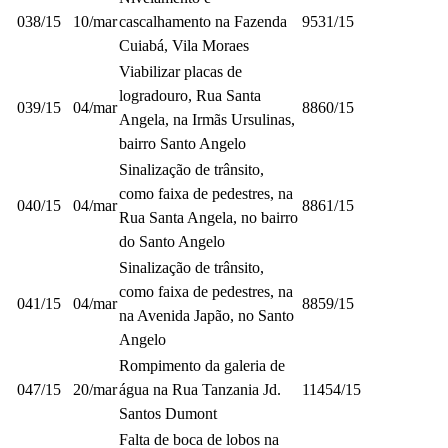
038/15
10/mar
cascalhamento na Fazenda
9531/15
Cuiabá, Vila Moraes
Viabilizar placas de
logradouro, Rua Santa
039/15
04/mar
8860/15
Angela, na Irmãs Ursulinas,
bairro Santo Angelo
Sinalização de trânsito,
como faixa de pedestres, na
040/15
04/mar
8861/15
Rua Santa Angela, no bairro
do Santo Angelo
Sinalização de trânsito,
como faixa de pedestres, na
041/15
04/mar
8859/15
na Avenida Japão, no Santo
Angelo
Rompimento da galeria de
047/15
20/mar
água na Rua Tanzania Jd.
11454/15
Santos Dumont
Falta de boca de lobos na