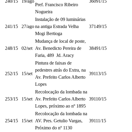
240/15
19/ago
36091/15
Pref. Francisco Ribeiro
Nogueira
Instalação de 09 luminárias
241/15
27/ago
na antiga Estrada Velha
37149/15
Mogi Bertioga
Mudança de local de poste,
248/15
02/set
Av. Benedicto Pereira de
38491/15
Faria, 489 Jd. Aracy
Pintura de faixas de
pedestres atrás do Extra, na
252/15
15/set
39113/15
Av. Prefeito Carlos Alberto
Lopes
Recolocação da lombada na
253/15
15/set
Av. Prefeito Carlos Alberto
39110/15
Lopes, próximo ao nº 1895
Recolocação da lombada na
254/15
15/set
AV. Pres. Getulio Vargas,
39111/15
Próximo do nº 1130