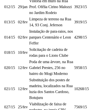
Vistoria em muro na Rua
012/15
29/jan
Prof. Ofélia Cirino Malozzi
3923/15
no Jardim Rodeio
Limpeza de terreno na Rua
013/15
02/fev
3919/15
14, 93 Conj. Jeferson
Instalação de para-raios, nos
014/15
02/fev
parques Centenário e Leon
4298/15
Feffer
Solicitação de cadeira de
018/15
10/fev
rodas para o Lions Clube
Poda de uma árvore, na Rua
020/15
12/fev
Gabriel Prestes, 256 no
5958/15
bairro do Mogi Moderno
Substituição dos postes de
madeira, localizados na Rua
021/15
12/fev
10268/15
luzia dos Santos Cardoso,
Botujuru
Viabilização de faixa de
027/15
25/fev
7569/15
pedestre, na igreja CPV