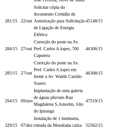
Solicitar cópia do
documento Certidão de
281/15
22/out
Autorização para Solicitação
45148/15
de Ligação de Energia
Elétrica
Correção do poste na Av.
284/15
27/out
Pref. Carlos A.lopes, 700
46306/15
Caputera
Correção do poste na Av.
Pref. Carlos A.lopes em
285/15
27/out
46308/15
frente a Av. Waldir Carrião
Soares
Implantação de uma galeria
de águas pluviais Rua
294/15
09/nov
47519/15
Magdalena S.Amorim, Alto
do Ipiranga
Instalação de 1 luminaria,
329/15
07/dez
estrada da Moralogia caixa
52562/15