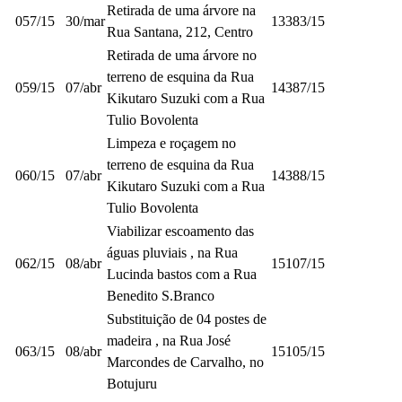
Retirada de uma árvore na
057/15
30/mar
13383/15
Rua Santana, 212, Centro
Retirada de uma árvore no
terreno de esquina da Rua
059/15
07/abr
14387/15
Kikutaro Suzuki com a Rua
Tulio Bovolenta
Limpeza e roçagem no
terreno de esquina da Rua
060/15
07/abr
14388/15
Kikutaro Suzuki com a Rua
Tulio Bovolenta
Viabilizar escoamento das
águas pluviais , na Rua
062/15
08/abr
15107/15
Lucinda bastos com a Rua
Benedito S.Branco
Substituição de 04 postes de
madeira , na Rua José
063/15
08/abr
15105/15
Marcondes de Carvalho, no
Botujuru