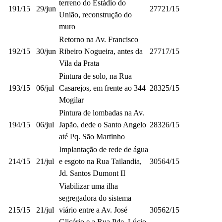
terreno do Estádio do
191/15
29/jun
27721/15
União, reconstrução do
muro
Retorno na Av. Francisco
192/15
30/jun
Ribeiro Nogueira, antes da
27717/15
Vila da Prata
Pintura de solo, na Rua
193/15
06/jul
Casarejos, em frente ao 344
28325/15
Mogilar
Pintura de lombadas na Av.
194/15
06/jul
Japão, dede o Santo Angelo
28326/15
até Pq. São Martinho
Implantação de rede de água
214/15
21/jul
e esgoto na Rua Tailandia,
30564/15
Jd. Santos Dumont II
Viabilizar uma ilha
segregadora do sistema
215/15
21/jul
viário entre a Av. José
30562/15
Glicério e a Rua Pde. Lúcio