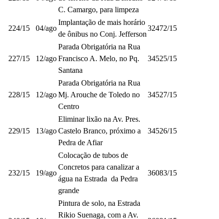
C. Camargo, para limpeza
Implantação de mais horário
224/15
04/ago
32472/15
de ônibus no Conj. Jefferson
Parada Obrigatória na Rua
227/15
12/ago
Francisco A. Melo, no Pq.
34525/15
Santana
Parada Obrigatória na Rua
228/15
12/ago
Mj. Arouche de Toledo no
34527/15
Centro
Eliminar lixão na Av. Pres.
229/15
13/ago
Castelo Branco, próximo a
34526/15
Pedra de Afiar
Colocação de tubos de
Concretos para canalizar a
232/15
19/ago
36083/15
água na Estrada da Pedra
grande
Pintura de solo, na Estrada
Rikio Suenaga, com a Av.