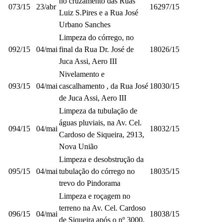
no cruzamento das Ruas
073/15
23/abr
16297/15
Luiz S.Pires e a Rua José
Urbano Sanches
Limpeza do córrego, no
092/15
04/mai
final da Rua Dr. José de
18026/15
Juca Assi, Aero III
Nivelamento e
093/15
04/mai
cascalhamento , da Rua José
18030/15
de Juca Assi, Aero III
Limpeza da tubulação de
águas pluviais, na Av. Cel.
094/15
04/mai
18032/15
Cardoso de Siqueira, 2913,
Nova União
Limpeza e desobstrução da
095/15
04/mai
tubulação do córrego no
18035/15
trevo do Pindorama
Limpeza e roçagem no
terreno na Av. Cel. Cardoso
096/15
04/mai
18038/15
de Siqueira após o nº 3000,