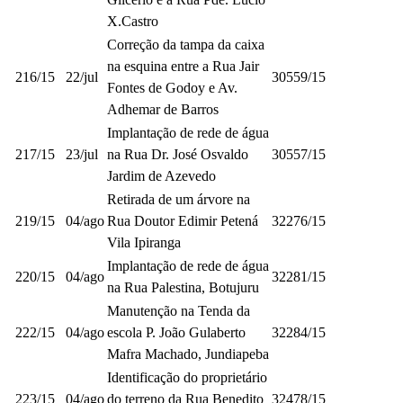
X.Castro
Correção da tampa da caixa
na esquina entre a Rua Jair
216/15
22/jul
30559/15
Fontes de Godoy e Av.
Adhemar de Barros
Implantação de rede de água
217/15
23/jul
na Rua Dr. José Osvaldo
30557/15
Jardim de Azevedo
Retirada de um árvore na
219/15
04/ago
Rua Doutor Edimir Petená
32276/15
Vila Ipiranga
Implantação de rede de água
220/15
04/ago
32281/15
na Rua Palestina, Botujuru
Manutenção na Tenda da
222/15
04/ago
escola P. João Gulaberto
32284/15
Mafra Machado, Jundiapeba
Identificação do proprietário
223/15
04/ago
do terreno da Rua Benedito
32478/15