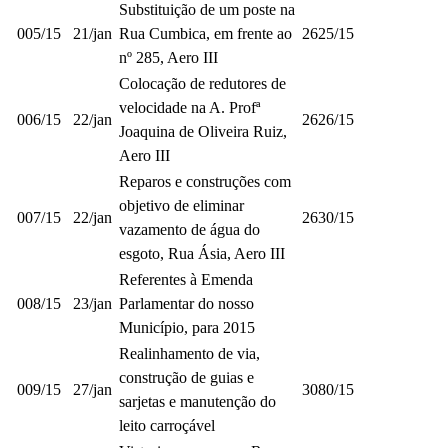
Substituição de um poste na
005/15
21/jan
Rua Cumbica, em frente ao
2625/15
nº 285, Aero III
Colocação de redutores de
velocidade na A. Profª
006/15
22/jan
2626/15
Joaquina de Oliveira Ruiz,
Aero III
Reparos e construções com
objetivo de eliminar
007/15
22/jan
2630/15
vazamento de água do
esgoto, Rua Ásia, Aero III
Referentes à Emenda
008/15
23/jan
Parlamentar do nosso
Município, para 2015
Realinhamento de via,
construção de guias e
009/15
27/jan
3080/15
sarjetas e manutenção do
leito carroçável