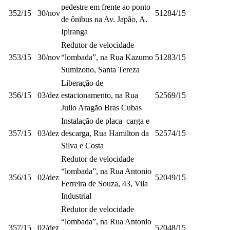
pedestre em frente ao ponto
352/15
30/nov
51284/15
de ônibus na Av. Japão, A.
Ipiranga
Redutor de velocidade
353/15
30/nov
“lombada”, na Rua Kazumo
51283/15
Sumizono, Santa Tereza
Liberação de
356/15
03/dez
estacionamento, na Rua
52569/15
Julio Aragão Bras Cubas
Instalação de placa carga e
357/15
03/dez
descarga, Rua Hamilton da
52574/15
Silva e Costa
Redutor de velocidade
“lombada”, na Rua Antonio
356/15
02/dez
52049/15
Ferreira de Souza, 43, Vila
Industrial
Redutor de velocidade
“lombada”, na Rua Antonio
357/15
02/dez
52048/15