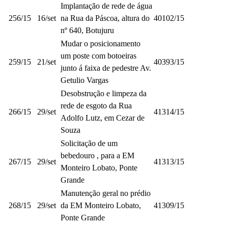
Implantação de rede de água
256/15
16/set
na Rua da Páscoa, altura do
40102/15
nº 640, Botujuru
Mudar o posicionamento
um poste com botoeiras
259/15
21/set
40393/15
junto á faixa de pedestre Av.
Getulio Vargas
Desobstrução e limpeza da
rede de esgoto da Rua
266/15
29/set
41314/15
Adolfo Lutz, em Cezar de
Souza
Solicitação de um
bebedouro , para a EM
267/15
29/set
41313/15
Monteiro Lobato, Ponte
Grande
Manutenção geral no prédio
268/15
29/set
da EM Monteiro Lobato,
41309/15
Ponte Grande