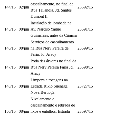
cascalhamento, no final da
144/15
02/jun
23592/15
Rua Tailandia, Jd. Santos
Dumont II
Instalação de lombada na
145/15
08/jun
Av. Narciso Yague
23591/15
Guimarães, antes da Câmara
Serviços de cascalhamento
146/15
08/jun
na Rua Nery Pereira de
23599/15
Faria, Jd. Aracy
Poda das árvores no final da
147/15
08/jun
Rua Nery Pereira Faria Jd.
23598/15
Aracy
Limpeza e roçagens na
148/15
08/jun
Estrada Rikio Suenaga,
23727/15
Nova Bertioga
Nivelamento e
cascalhamento e retirada de
150/15
08/jun
lixos e entulhos, Estrada
23597/15