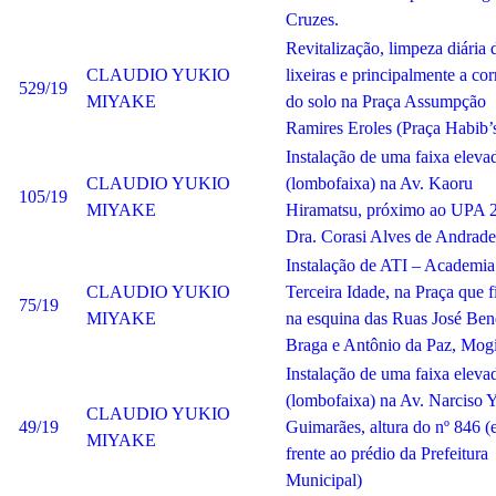
Cruzes.
Revitalização, limpeza diária 
CLAUDIO YUKIO
lixeiras e principalmente a co
529/19
MIYAKE
do solo na Praça Assumpção
Ramires Eroles (Praça Habib’s
Instalação de uma faixa eleva
CLAUDIO YUKIO
(lombofaixa) na Av. Kaoru
105/19
MIYAKE
Hiramatsu, próximo ao UPA 
Dra. Corasi Alves de Andrade
Instalação de ATI – Academia
CLAUDIO YUKIO
Terceira Idade, na Praça que f
75/19
MIYAKE
na esquina das Ruas José Ben
Braga e Antônio da Paz, Mogi
Instalação de uma faixa eleva
(lombofaixa) na Av. Narciso 
CLAUDIO YUKIO
49/19
Guimarães, altura do nº 846 
MIYAKE
frente ao prédio da Prefeitura
Municipal)