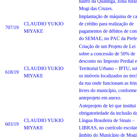
bairro da Quatinga, zona rural
Mogi das Cruzes.
Implantação de máquina de ca
CLAUDIO YUKIO
de crédito para realização de
707/19
MIYAKE
pagamentos de débitos de con
do SEMAE, no PAC da Prefei
Criação de um Projeto de Lei
sobre a concessão de 50% de
desconto no Imposto Predial e
CLAUDIO YUKIO
Territorial Urbano – IPTU, so
618/19
MIYAKE
os imóveis localizados no tre
da rua onde funcionam as feir
livres do município, conforme
anteprojeto em anexo.
Anteprojeto de lei que institui
obrigatoriedade da inclusão d
CLAUDIO YUKIO
Língua Brasileira de Sinais –
603/19
MIYAKE
LIBRAS, no currículo escolar
âmbito do Município de Mogi