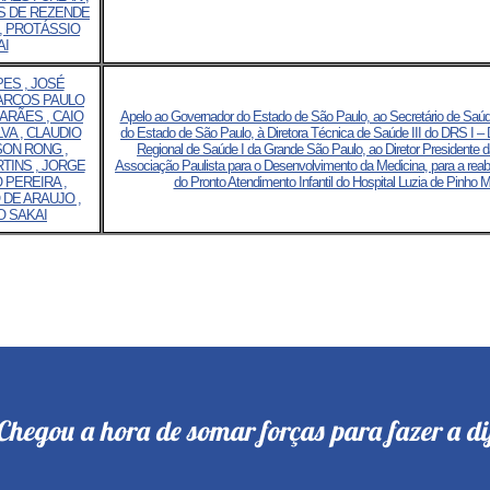
ES DE REZENDE
, PROTÁSSIO
AI
ES , JOSÉ
MARCOS PAULO
ARÃES , CAIO
Apelo ao Governador do Estado de São Paulo, ao Secretário de Saú
VA , CLAUDIO
do Estado de São Paulo, à Diretora Técnica de Saúde III do DRS I –
SON RONG ,
Regional de Saúde I da Grande São Paulo, ao Diretor Presidente
TINS , JORGE
Associação Paulista para o Desenvolvimento da Medicina, para a reab
 PEREIRA ,
do Pronto Atendimento Infantil do Hospital Luzia de Pinho M
DE ARAUJO ,
O SAKAI
Chegou a hora de somar forças para fazer a di