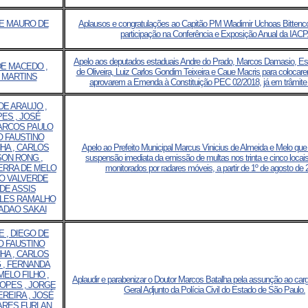
 E MAURO DE
Aplausos e congratulações ao Capitão PM Wladimir Uchoas Bittenco
participação na Conferência e Exposição Anual da IACP
Apelo aos deputados estaduais Andre do Prado, Marcos Damasio, E
DE MACEDO ,
de Oliveira, Luiz Carlos Gondim Teixeira e Caue Macris para coloca
 MARTINS
aprovarem a Emenda à Constituição PEC 02/2018, já em trâmite 
DE ARAUJO ,
ES , JOSÉ
MARCOS PAULO
TO FAUSTINO
HA , CARLOS
Apelo ao Prefeito Municipal Marcus Vinicius de Almeida e Melo que
SON RONG ,
suspensão imediata da emissão de multas nos trinta e cinco locai
ERRA DE MELO
monitorados por radares móveis, a partir de 1º de agosto de 
GO VALVERDE
DE ASSIS
CLES RAMALHO
SADAO SAKAI
 , DIEGO DE
TO FAUSTINO
HA , CARLOS
 , FERNANDA
ELO FILHO ,
Aplaudir e parabenizar o Doutor Marcos Batalha pela assunção ao car
LOPES , JORGE
Geral Adjunto da Polícia Civil do Estado de São Paulo.
REIRA , JOSÉ
ARES FURLAN ,