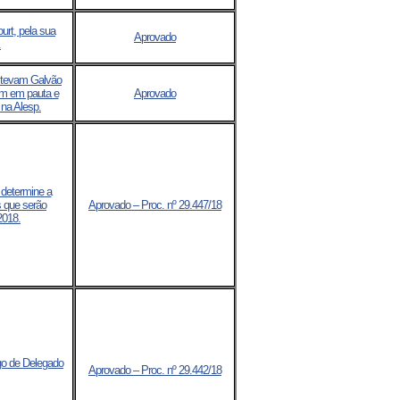
urt, pela sua
Aprovado
.
stevam Galvão
rem em pauta e
Aprovado
na Alesp.
 determine a
s que serão
Aprovado – Proc. nº 29.447/18
2018.
go de Delegado
Aprovado – Proc. nº 29.442/18