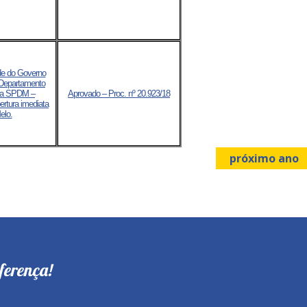
de do Governo
 Departamento
 da SPDM –
Aprovado – Proc. nº 20.923/18
ertura imediata
elo.
próximo ano
ferença!