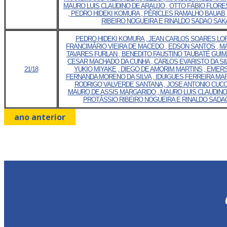
MAURO LUIS CLAUDINO DE ARAUJO , OTTO FÁBIO FLOR
, PEDRO HIDEKI KOMURA , PÉRICLES RAMALHO BAUAB 
RIBEIRO NOGUEIRA E RINALDO SADAO SAK
PEDRO HIDEKI KOMURA , JEAN CARLOS SOARES LOP
FRANCIMÁRIO VIEIRA DE MACEDO , EDSON SANTOS , 
TAVARES FURLAN , BENEDITO FAUSTINO TAUBATÉ GUIM
CESAR MACHADO DA CUNHA , CARLOS EVARISTO DA SIL
21/18
YUKIO MIYAKE , DIEGO DE AMORIM MARTINS , EMER
FERNANDA MORENO DA SILVA , IDUIGUES FERREIRA MAR
RODRIGO VALVERDE SANTANA , JOSE ANTONIO CUCO
MAURO DE ASSIS MARGARIDO , MAURO LUIS CLAUDINO 
PROTÁSSIO RIBEIRO NOGUEIRA E RINALDO SADA
ano anterior