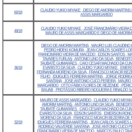
CLAUDIO YUKIO MIYAKE , DIEGO DE AMORIM MARTINS
60/18
ASSIS MARGARIDO
CLAUDIO YUKIO MIYAKE , JOSÉ FRANCIMÁRIO VIEIRA 
49/18
MAURO DE ASSIS MARGARIDO E DIEGO DE AMORIM
DIEGO DE AMORIM MARTINS , MAURO LUIS CLAUDINO 
PEDRO HIDEKI KOMURA , JEAN CARLOS SOARES LOP
FRANCIMÁRIO VIEIRA DE MACEDO , EDSON SANTOS , 
TAVARES FURLAN , ANTONIO LINO DA SILVA , BENEDI
TAUBATÉ GUIMARÃES , CAIO CESAR MACHADO DA CUN
36/18
EVARISTO DA SILVA , CLAUDIO YUKIO MIYAKE , EMER
FERNANDA MORENO DA SILVA , FRANCISCO MOACIR BEZ
FILHO , IDUIGUES FERREIRA MARTINS , JORGE RODRI
SANTANA , JOSE ANTONIO CUCO PEREIRA , MAURO 
MARGARIDO , OTTO FÁBIO FLORES DE REZENDE , PÉRI
BAUAB , PROTÁSSIO RIBEIRO NOGUEIRA E RINALDO 
MAURO DE ASSIS MARGARIDO , CLAUDIO YUKIO MIYAKE
AMORIM MARTINS , ANTONIO LINO DA SILVA , BENEDI
TAUBATÉ GUIMARÃES , CAIO CESAR MACHADO DA CUN
EVARISTO DA SILVA , EDSON SANTOS , EMERSON RONG
MORENO DA SILVA , FRANCISCO MOACIR BEZERRA DE M
32/18
IDUIGUES FERREIRA MARTINS , JEAN CARLOS SOARES 
RODRIGO VALVERDE SANTANA , JOSE ANTONIO CUCO PE
FRANCIMÁRIO VIEIRA DE MACEDO , MARCOS PAULO TAV