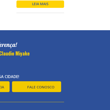
LEIA MAIS
erença!
Claudio Miyake
A CIDADE!
IA
FALE CONOSCO