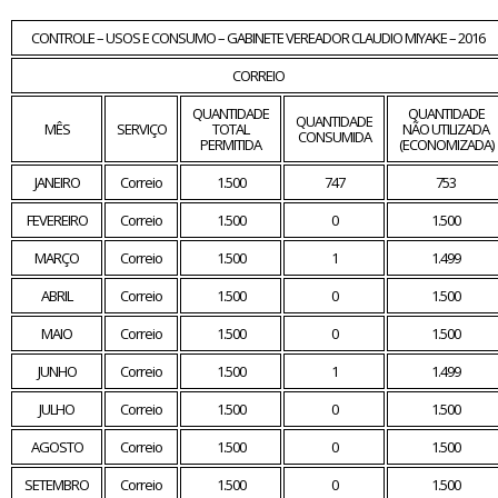
CONTROLE – USOS E CONSUMO – GABINETE VEREADOR CLAUDIO MIYAKE – 2016
CORREIO
QUANTIDADE
QUANTIDADE
QUANTIDADE
MÊS
SERVIÇO
TOTAL
NÃO UTILIZADA
CONSUMIDA
PERMITIDA
(ECONOMIZADA)
JANEIRO
Correio
1.500
747
753
FEVEREIRO
Correio
1.500
0
1.500
MARÇO
Correio
1.500
1
1.499
ABRIL
Correio
1.500
0
1.500
MAIO
Correio
1.500
0
1.500
JUNHO
Correio
1.500
1
1.499
JULHO
Correio
1.500
0
1.500
AGOSTO
Correio
1.500
0
1.500
SETEMBRO
Correio
1.500
0
1.500