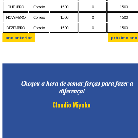
OUTUBRO
Correio
1.500
0
1.500
NOVEMBRO
Correio
1.500
0
1.500
DEZEMBRO
Correio
1.500
0
1.500
ano anterior
próximo ano
Chegou a hora de somar forças para fazer a
diferença!
Claudio Miyake